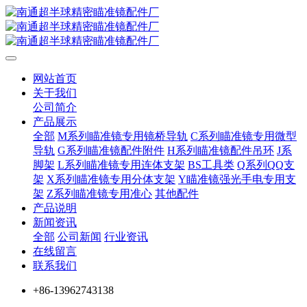
网站首页
关于我们
公司简介
产品展示
全部
M系列瞄准镜专用镜桥导轨
C系列瞄准镜专用微型
导轨
G系列瞄准镜配件附件
H系列瞄准镜配件吊环
J系
脚架
L系列瞄准镜专用连体支架
BS工具类
Q系列QQ支
架
X系列瞄准镜专用分体支架
Y瞄准镜强光手电专用支
架
Z系列瞄准镜专用准心
其他配件
产品说明
新闻资讯
全部
公司新闻
行业资讯
在线留言
联系我们
+86-13962743138