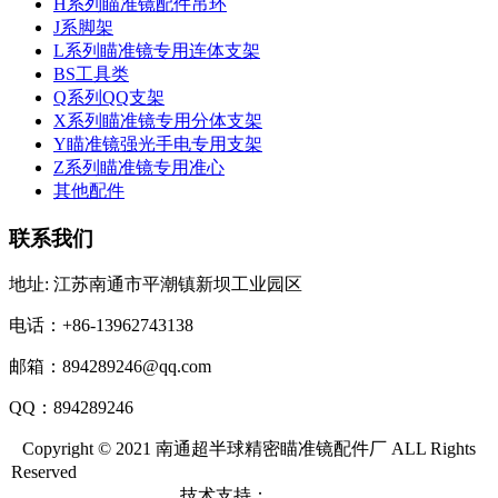
H系列瞄准镜配件吊环
J系脚架
L系列瞄准镜专用连体支架
BS工具类
Q系列QQ支架
X系列瞄准镜专用分体支架
Y瞄准镜强光手电专用支架
Z系列瞄准镜专用准心
其他配件
联系我们
地址: 江苏南通市平潮镇新坝工业园区
电话：+86-13962743138
邮箱：894289246@qq.com
QQ：894289246
Copyright © 2021 南通超半球精密瞄准镜配件厂 ALL Rights
Reserved
苏ICP备2021023465号-1
苏公网安备32061202001274
号
技术支持：
苏易网络